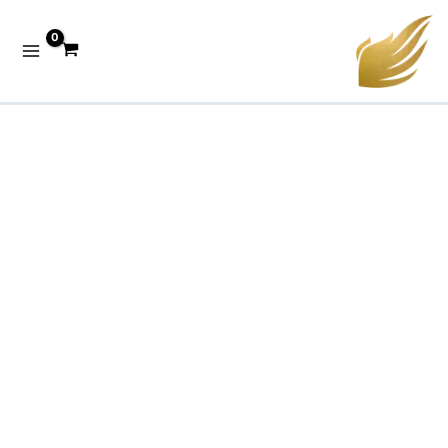
خطي
لى
لمحتوى